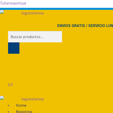
Tufarmavirtual
ENVIOS GRATIS / SERVICIO LU
Búsqueda
de
productos
$
0
Menú
Home
Nosotros