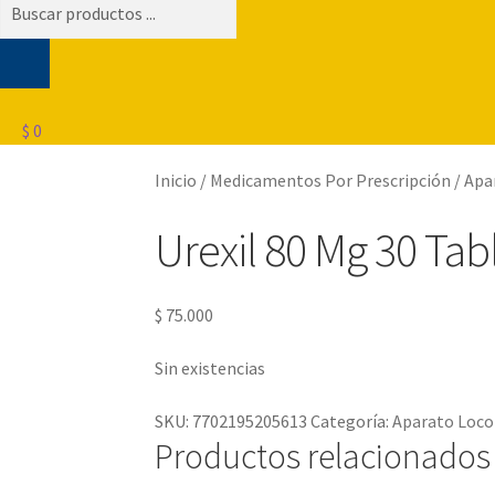
Búsqueda
de
productos
$
0
Inicio
/
Medicamentos Por Prescripción
/
Apa
Urexil 80 Mg 30 Tab
$
75.000
Sin existencias
SKU:
7702195205613
Categoría:
Aparato Loc
Productos relacionados