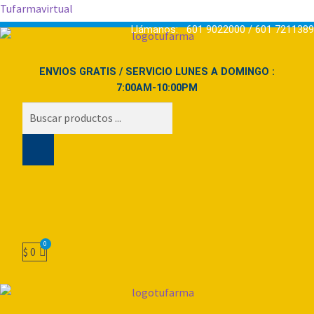
Tufarmavirtual
Llámanos: 601 9022000 / 601 7211389
ENVIOS GRATIS / SERVICIO LUNES A DOMINGO :
7:00AM-10:00PM
Búsqueda
de
productos
$
0
Menú