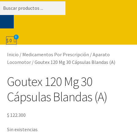
Búsqueda
de
productos
$
0
Inicio
/
Medicamentos Por Prescripción
/
Aparato
Locomotor
/
Goutex 120 Mg 30 Cápsulas Blandas (A)
Goutex 120 Mg 30
Cápsulas Blandas (A)
$
122.300
Sin existencias