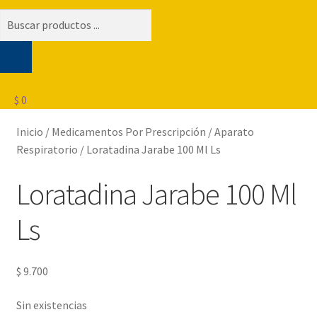
Búsqueda
de
productos
$
0
Inicio
/
Medicamentos Por Prescripción
/
Aparato
Respiratorio
/
Loratadina Jarabe 100 Ml Ls
Loratadina Jarabe 100 Ml
Ls
$
9.700
Sin existencias