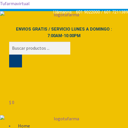
Tufarmavirtual
Llámanos: 601 9022000 / 601 7211389
ENVIOS GRATIS / SERVICIO LUNES A DOMINGO :
7:00AM-10:00PM
Búsqueda
de
productos
$
0
Menú
Home