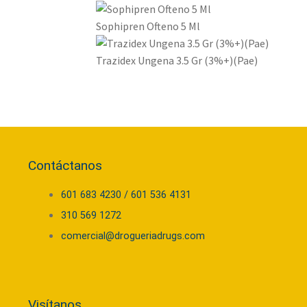
Sophipren Ofteno 5 Ml
Trazidex Ungena 3.5 Gr (3%+)(Pae)
Contáctanos
601 683 4230 / 601 536 4131
310 569 1272
comercial@drogueriadrugs.com
Visítanos