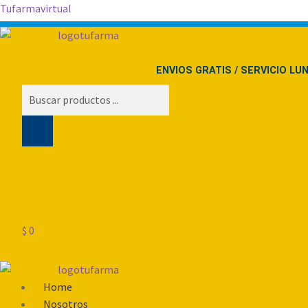
Tufarmavirtual
ENVIOS GRATIS / SERVICIO LU
Búsqueda
de
productos
$
0
Menú
Home
Nosotros