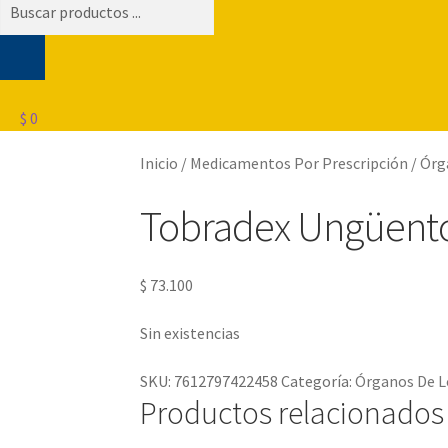
Búsqueda
de
productos
$
0
Inicio
/
Medicamentos Por Prescripción
/
Órg
Tobradex Ungüento 
$
73.100
Sin existencias
SKU:
7612797422458
Categoría:
Órganos De L
Productos relacionados