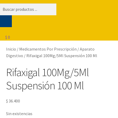
Búsqueda
de
productos
$
0
Inicio
/
Medicamentos Por Prescripción
/
Aparato
Digestivo
/
Rifaxigal 100Mg/5Ml Suspensión 100 Ml
Rifaxigal 100Mg/5Ml
Suspensión 100 Ml
$
36.400
Sin existencias