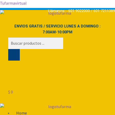
Tufarmavirtual
Llámanos: 601 9022000 / 601 7211389
ENVIOS GRATIS / SERVICIO LUNES A DOMINGO :
7:00AM-10:00PM
Búsqueda
de
productos
$
0
Menú
Home