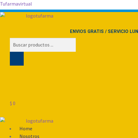
Tufarmavirtual
ENVIOS GRATIS / SERVICIO LU
Búsqueda
de
productos
$
0
Menú
Home
Nosotros