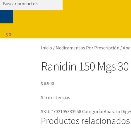
Búsqueda
de
productos
$
0
Inicio
/
Medicamentos Por Prescripción
/
Apa
Ranidin 150 Mgs 30
$
8.900
Sin existencias
SKU:
7702195333958
Categoría:
Aparato Dige
Productos relacionados