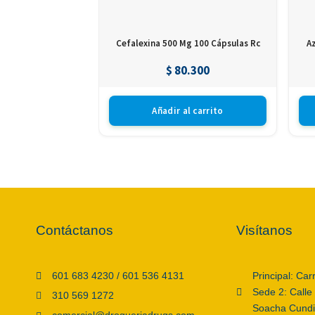
Cefalexina 500 Mg 100 Cápsulas Rc
A
$
80.300
Añadir al carrito
Contáctanos
Visítanos
601 683 4230 / 601 536 4131
Principal: Car
Sede 2: Calle
310 569 1272
Soacha Cund