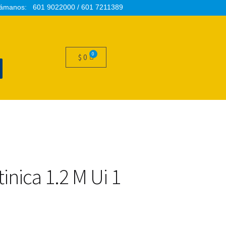
ámanos: 601 9022000 / 601 7211389
$
0
inica 1.2 M Ui 1