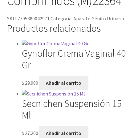
Comprimidos (M)22364
SKU:
7795380042971
Categoría:
Aparato Génito Urinario
Productos relacionados
Gynoflor Crema Vaginal 40
Gr
$
29.900
Añadir al carrito
Secnichen Suspensión 15
Ml
$
27.200
Añadir al carrito