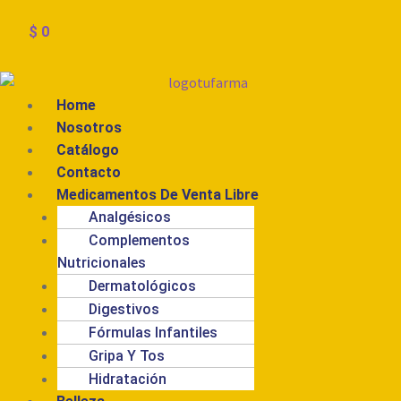
$
0
Menú
Home
Nosotros
Catálogo
Contacto
Medicamentos De Venta Libre
Analgésicos
Complementos
Nutricionales
Dermatológicos
Digestivos
Fórmulas Infantiles
Gripa Y Tos
Hidratación