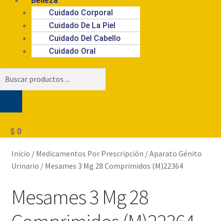
Belleza
Cuidado Corporal
Cuidado De La Piel
Cuidado Del Cabello
Cuidado Oral
Búsqueda
de
productos
$
0
Inicio
/
Medicamentos Por Prescripción
/
Aparato Génito
Urinario
/
Mesames 3 Mg 28 Comprimidos (M)22364
Mesames 3 Mg 28