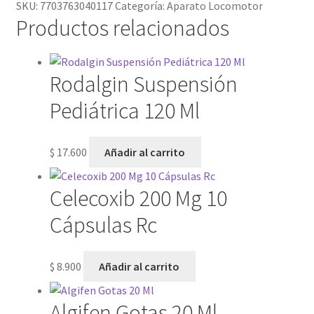
SKU:
7703763040117
Categoría:
Aparato Locomotor
Productos relacionados
Rodalgin Suspensión
Pediátrica 120 Ml
$
17.600
Añadir al carrito
Celecoxib 200 Mg 10
Cápsulas Rc
$
8.900
Añadir al carrito
Algifen Gotas 20 Ml