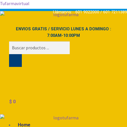
Tufarmavirtual
Llámanos: 601 9022000 / 601 7211389
ENVIOS GRATIS / SERVICIO LUNES A DOMINGO :
7:00AM-10:00PM
Búsqueda
de
productos
$
0
Menú
Home