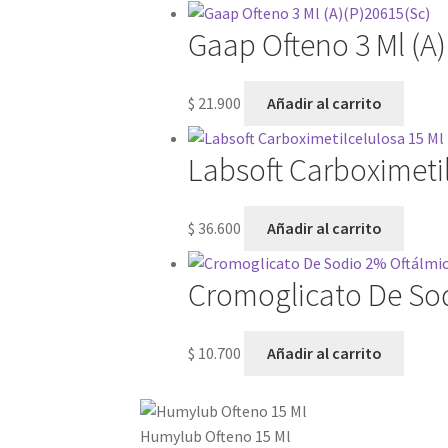
Gaap Ofteno 3 Ml (A
$
21.900
Añadir al carrito
Labsoft Carboximetil
$
36.600
Añadir al carrito
Cromoglicato De Sod
$
10.700
Añadir al carrito
Humylub Ofteno 15 Ml