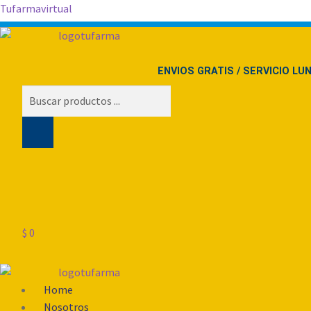
Tufarmavirtual
ENVIOS GRATIS / SERVICIO LU
Búsqueda
de
productos
$
0
Menú
Home
Nosotros