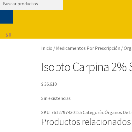
Búsqueda
de
productos
$
0
Inicio
/
Medicamentos Por Prescripción
/
Órg
Isopto Carpina 2% 
$
36.610
Sin existencias
SKU:
7612797430125
Categoría:
Órganos De L
Productos relacionados