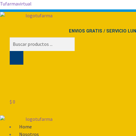
Tufarmavirtual
ENVIOS GRATIS / SERVICIO LU
Búsqueda
de
productos
$
0
Menú
Home
Nosotros