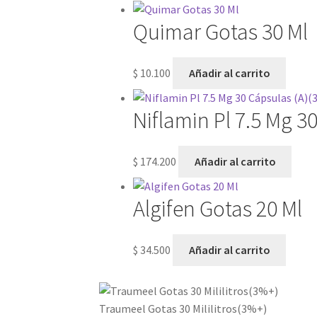
Quimar Gotas 30 Ml
$
10.100
Añadir al carrito
Niflamin Pl 7.5 Mg 3
$
174.200
Añadir al carrito
Algifen Gotas 20 Ml
$
34.500
Añadir al carrito
Traumeel Gotas 30 Mililitros(3%+)