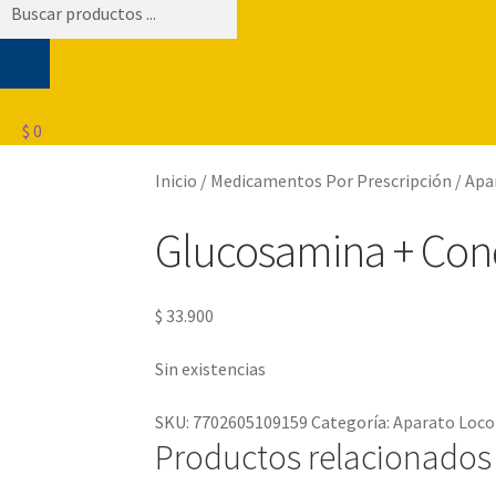
Búsqueda
de
productos
$
0
Inicio
/
Medicamentos Por Prescripción
/
Apa
Glucosamina + Cond
$
33.900
Sin existencias
SKU:
7702605109159
Categoría:
Aparato Loc
Productos relacionados