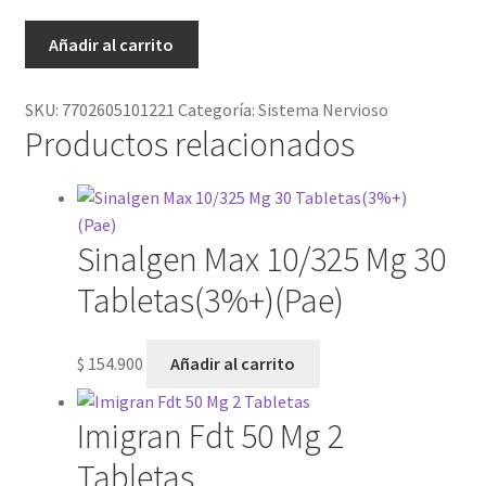
Flunarizina
Añadir al carrito
10
Mg
SKU:
7702605101221
Categoría:
Sistema Nervioso
30
Productos relacionados
Tabletas
Gf
cantidad
Sinalgen Max 10/325 Mg 30
Tabletas(3%+)(Pae)
$
154.900
Añadir al carrito
Imigran Fdt 50 Mg 2
Tabletas