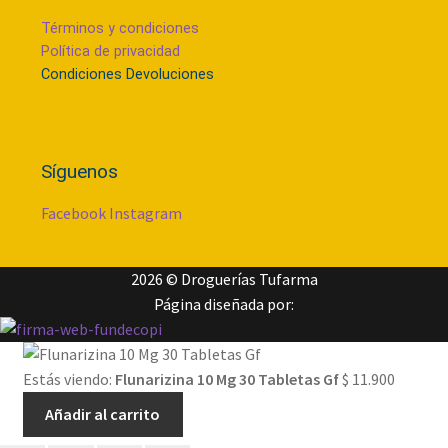
Términos y condiciones
Política de privacidad
Condiciones Devoluciones
Síguenos
Facebook
Instagram
2026 ©
Droguerías Tufarma
Página diseñada por:
Estás viendo:
Flunarizina 10 Mg 30 Tabletas Gf
$
11.900
Añadir al carrito