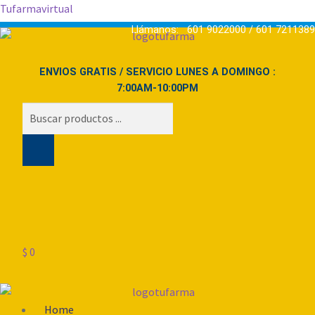
Tufarmavirtual
Llámanos: 601 9022000 / 601 7211389
ENVIOS GRATIS / SERVICIO LUNES A DOMINGO :
7:00AM-10:00PM
Búsqueda
de
productos
$
0
Menú
Home