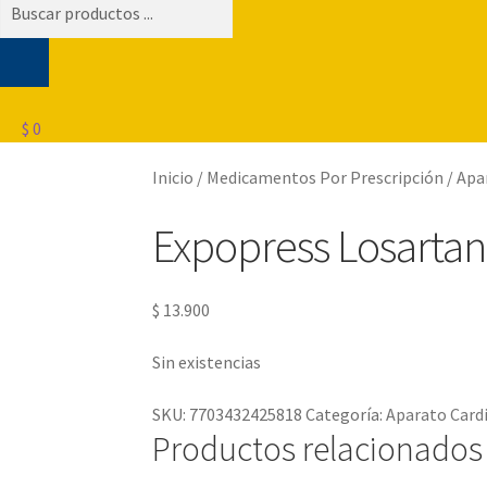
Búsqueda
de
productos
$
0
Inicio
/
Medicamentos Por Prescripción
/
Apa
Expopress Losartan
$
13.900
Sin existencias
SKU:
7703432425818
Categoría:
Aparato Card
Productos relacionados