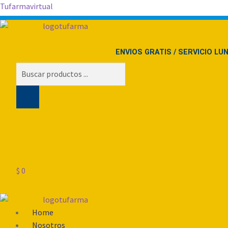
Tufarmavirtual
ENVIOS GRATIS / SERVICIO LU
Búsqueda
de
productos
$
0
Menú
Home
Nosotros