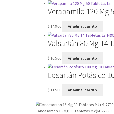
Verapamilo 120 Mg 5
$
14.900
Añadir al carrito
Valsartán 80 Mg 14 
$
10.500
Añadir al carrito
Losartán Potásico 1
$
11.500
Añadir al carrito
Candesartan 16 Mg 30 Tabletas Mk(M)27998