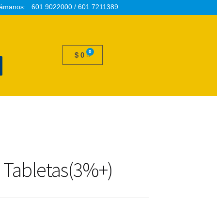
ámanos: 601 9022000 / 601 7211389
$
0
0 Tabletas(3%+)