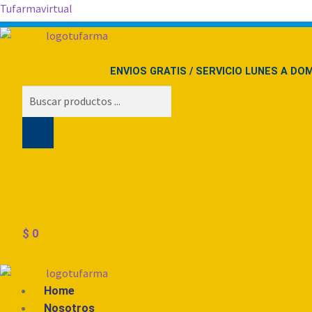
Tufarmavirtual
ENVIOS GRATIS / SERVICIO LUNES A DOM
Búsqueda
de
productos
$
0
Menú
Home
Nosotros