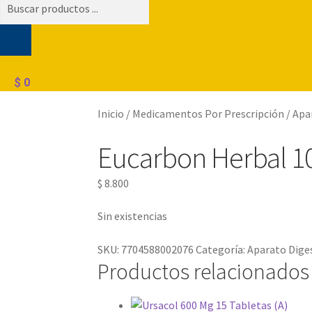
Búsqueda
de
productos
$
0
Inicio
/
Medicamentos Por Prescripción
/
Apa
Eucarbon Herbal 10
$
8.800
Sin existencias
SKU:
7704588002076
Categoría:
Aparato Dige
Productos relacionados