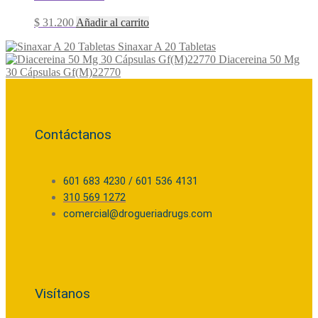
$
31.200
Añadir al carrito
Sinaxar A 20 Tabletas
Diacereina 50 Mg
30 Cápsulas Gf(M)22770
Contáctanos
601 683 4230 / 601 536 4131
310 569 1272
comercial@drogueriadrugs.com
Visítanos