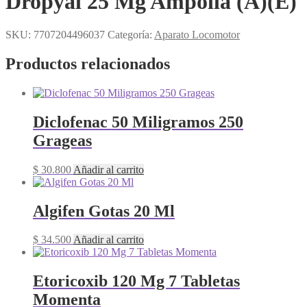
Dropyal 25 Mg Ampolla (A)(E)
SKU:
7707204496037
Categoría:
Aparato Locomotor
Productos relacionados
Diclofenac 50 Miligramos 250
Grageas
$
30.800
Añadir al carrito
Algifen Gotas 20 Ml
$
34.500
Añadir al carrito
Etoricoxib 120 Mg 7 Tabletas
Momenta