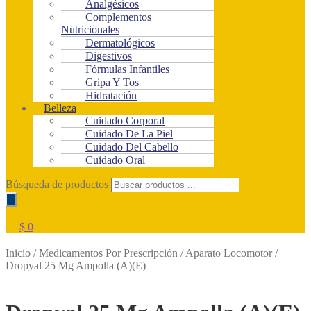
Analgésicos
Complementos
Nutricionales
Dermatológicos
Digestivos
Fórmulas Infantiles
Gripa Y Tos
Hidratación
Belleza
Cuidado Corporal
Cuidado De La Piel
Cuidado Del Cabello
Cuidado Oral
Búsqueda de productos
$
0
Inicio
/
Medicamentos Por Prescripción
/
Aparato Locomotor
/
Dropyal 25 Mg Ampolla (A)(E)