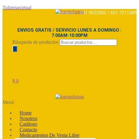
Tufarmavirtual
Llámanos: 601 9022000 / 601 7211389
ENVIOS GRATIS / SERVICIO LUNES A DOMINGO :
7:00AM-10:00PM
Búsqueda de productos
$
0
Menú
Home
Nosotros
Catálogo
Contacto
Medicamentos De Venta Libre