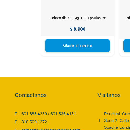
Celecoxib 200 Mg 10 Cápsulas Rc
N
$
8.900
Añadir al carrito
Contáctanos
Visítanos
601 683 4230 / 601 536 4131
Principal: Car
Sede 2: Calle
310 569 1272
Soacha Cund