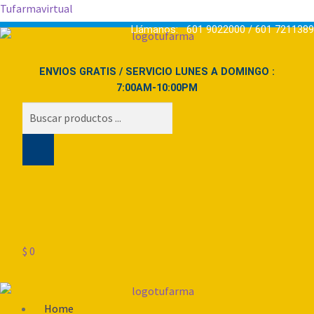
Tufarmavirtual
Llámanos: 601 9022000 / 601 7211389
ENVIOS GRATIS / SERVICIO LUNES A DOMINGO :
7:00AM-10:00PM
Búsqueda
de
productos
$
0
Menú
Home