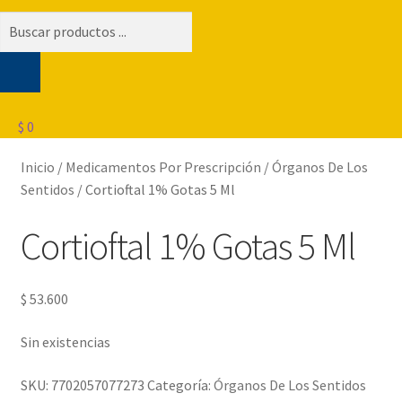
Búsqueda
de
productos
$
0
Inicio
/
Medicamentos Por Prescripción
/
Órganos De Los
Sentidos
/
Cortioftal 1% Gotas 5 Ml
Cortioftal 1% Gotas 5 Ml
$
53.600
Sin existencias
SKU:
7702057077273
Categoría:
Órganos De Los Sentidos