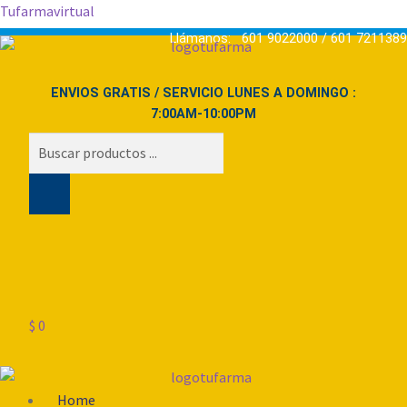
Tufarmavirtual
Llámanos: 601 9022000 / 601 7211389
ENVIOS GRATIS / SERVICIO LUNES A DOMINGO :
7:00AM-10:00PM
Búsqueda
de
productos
$
0
Menú
Home