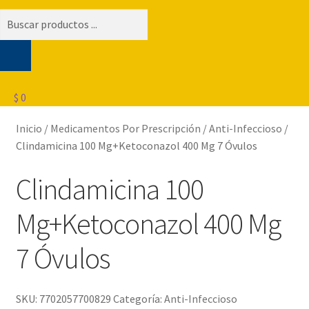
Búsqueda
de
productos
$
0
Inicio
/
Medicamentos Por Prescripción
/
Anti-Infeccioso
/
Clindamicina 100 Mg+Ketoconazol 400 Mg 7 Óvulos
Clindamicina 100
Mg+Ketoconazol 400 Mg
7 Óvulos
SKU:
7702057700829
Categoría:
Anti-Infeccioso