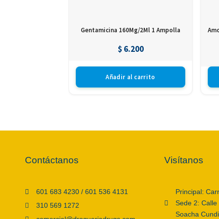
Gentamicina 160Mg/2Ml 1 Ampolla
Amo
$
6.200
Añadir al carrito
Contáctanos
Visítanos
601 683 4230 / 601 536 4131
Principal: Car
Sede 2: Calle
310 569 1272
Soacha Cund