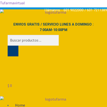
Tufarmavirtual
Llámanos: 601 9022000 / 601 7211389
ENVIOS GRATIS / SERVICIO LUNES A DOMINGO :
7:00AM-10:00PM
Búsqueda
de
productos
$
0
Menú
Home