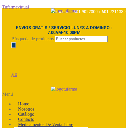
Tufarmavirtual
Llámanos: 601 9022000 / 601 7211389
ENVIOS GRATIS / SERVICIO LUNES A DOMINGO :
7:00AM-10:00PM
Búsqueda de productos
$
0
Menú
Home
Nosotros
Catálogo
Contacto
Medicamentos De Venta Libre