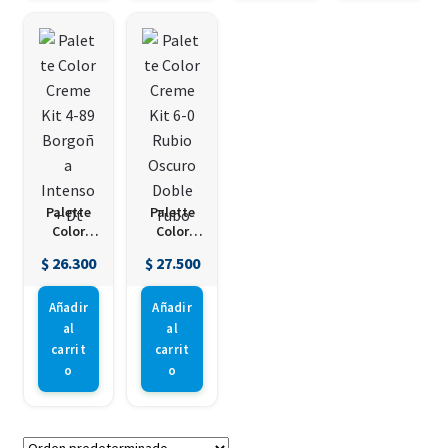
Palette
Palette
Color
Color
Creme Kit
Creme Kit
$
26.300
$
27.500
4-89
6-0 Rubio
Borgoña
Oscuro
Intenso +
Doble
Añadir
Añadir
Dt
Tubo
al
al
carrit
carrit
o
o