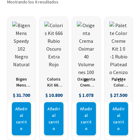
Mostrando los 6 resultados
Bigen
Coloris
Oxigenta
Palette
Mens
Kit 666
Crema
Color
Speedy
Rubio
Oximar
Creme Kit
$
31.700
$
10.800
$
1.078
$
27.500
102 Negro
Oscuro
40
1 0 -1
Natural
Extra
Volumen
Rubio
Rojo
es 100 Ml
Plateado
Añadir
Añadir
Añadir
Añadir
Cenizo +
al
al
al
al
Dt
carrit
carrit
carrit
carrit
o
o
o
o