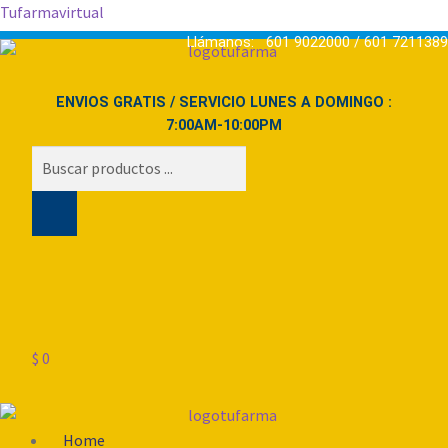
Tufarmavirtual
Llámanos: 601 9022000 / 601 7211389
ENVIOS GRATIS / SERVICIO LUNES A DOMINGO :
7:00AM-10:00PM
Búsqueda
de
productos
$
0
Menú
Home