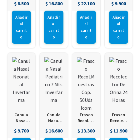
$
8.500
$
16.800
$
22.100
$
9.900
Larga
Inverfar
Mts
Inverfar
Azul Alfa
ma
Inverfar
ma
ma
Añadir
Añadir
Añadir
Añadir
al
al
al
al
carrit
carrit
carrit
carrit
o
o
o
o
Canula
Canula
Frasco
Frasco
Nasal
Nasal
Recol.Mu
Recolect
Neonatal
Pediatric
estras
or De
$
9.700
$
16.600
$
13.300
$
11.900
Inverfar
o 7 Mts
Cop.
Orina 24
ma
Inverfar
50Uds
Horas