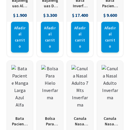
Bajaleng
Bajaleng
Bata
Bata
uas Alfa
uas De
Inverfar
Paciente
Safe 20
Madera
ma Talla
Manga
$
1.900
$
3.300
$
17.400
$
9.600
Uds
20 Uds
M 1 Ud
Larga
Inverfar
1Ud Inver.
ma
Añadir
Añadir
Añadir
Añadir
al
al
al
al
carrit
carrit
carrit
carrit
o
o
o
o
Bata
Bolsa
Canula
Canula
Paciente
Para
Nasal
Nasal
Manga
Hielo
Adulto 7
Adulto