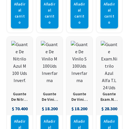
ma
Icom
Añadir
Añadir
Añadir
Añadir
al
al
al
al
carrit
carrit
carrit
carrit
o
o
o
o
Guante
Guante
Guante
Guante
De Nitrilo
De Vinilo
De Vinilo
Exam.Nitr
Azul M
M 100Uds
S 100Uds
ilo Azul
$
70.400
$
18.200
$
18.200
$
28.300
100 Uds
Inverfar
Inverfar
Alfa T.L
Inverf.
ma
ma
24 Uds
Añadir
Añadir
Añadir
Añadir
al
al
al
al